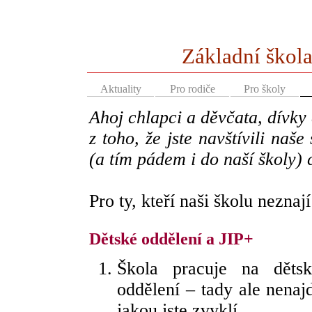
Základní škola
Aktuality
Pro rodiče
Pro školy
Ahoj chlapci a děvčata, dívky 
z toho, že jste navštívili na
(a tím pádem i do naší školy) c
Pro ty, kteří naši školu nezna
Dětské oddělení a JIP+
Škola pracuje na dět
oddělení – tady ale nenajd
jakou jste zvyklí.