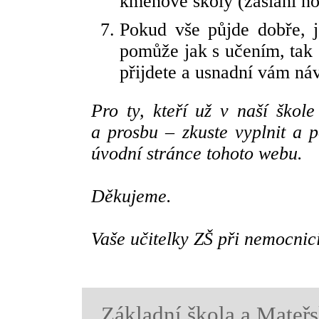
kmenové školy (zaslání ho
Pokud vše půjde dobře, j
pomůže jak s učením, tak 
přijdete a usnadní vám návr
Pro ty, kteří už v naší škol
a prosbu – zkuste vyplnit a p
úvodní stránce tohoto webu.
Děkujeme.
Vaše učitelky ZŠ při nemocnic
Základní škola a Mateřs