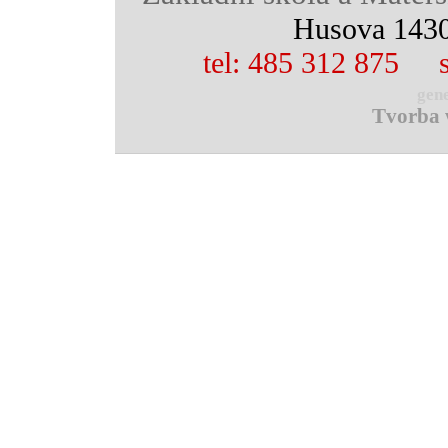
Husova 1430
tel: 485 312 875
gen
Tvorba 