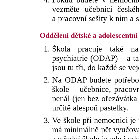
vezměte učebnici českéh
a pracovní sešity k nim a
Oddělení dětské a adolescentní
Škola pracuje také na
psychiatrie (ODAP) – a tad
jsou tu tři, do každé se ve
Na ODAP budete potřebova
škole – učebnice, pracovn
penál (jen bez ořezávátka
určitě alespoň pastelky.
Ve škole při nemocnici je
má minimálně pět vyučova
a střední školu je zde i o