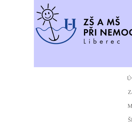
Úv
Z
M
Š