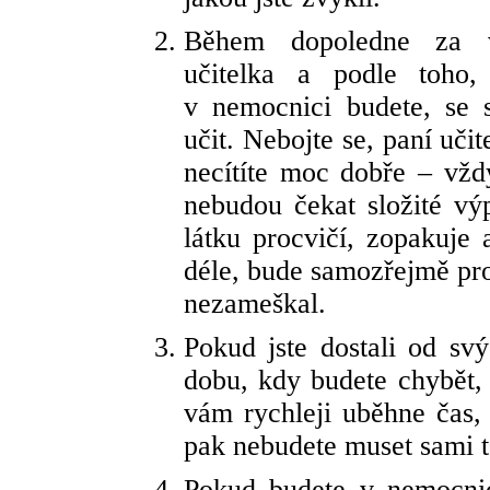
Během dopoledne za v
učitelka a podle toho,
v nemocnici budete, se
učit. Nebojte se, paní učit
necítíte moc dobře – vžd
nebudou čekat složité vý
látku procvičí, zopakuje
déle, bude samozřejmě pro
nezameškal.
Pokud jste dostali od sv
dobu, kdy budete chybět,
vám rychleji uběhne čas,
pak nebudete muset sami t
Pokud budete v nemocnici